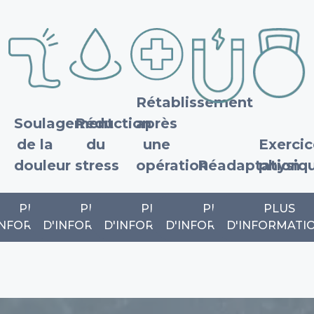
Rétablissement
Soulagement
Réduction
après
de la
du
une
Exercic
douleur
stress
opération
Réadaptation
physiq
PLUS
PLUS
PLUS
PLUS
PLUS
INFORMATIONS
D'INFORMATIONS
D'INFORMATIONS
D'INFORMATIONS
D'INFORMATI