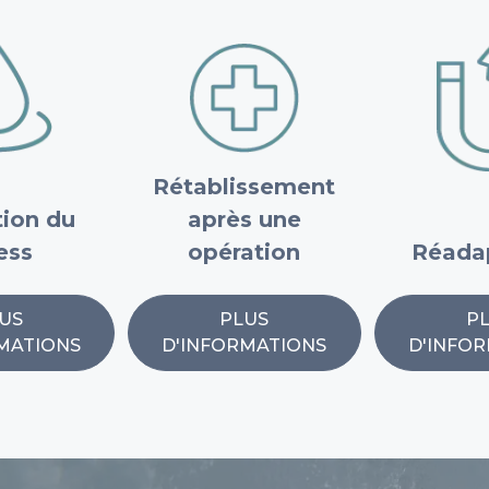
Rétablissement
ion du
après une
ess
opération
Réada
US
PLUS
P
MATIONS
D'INFORMATIONS
D'INFO