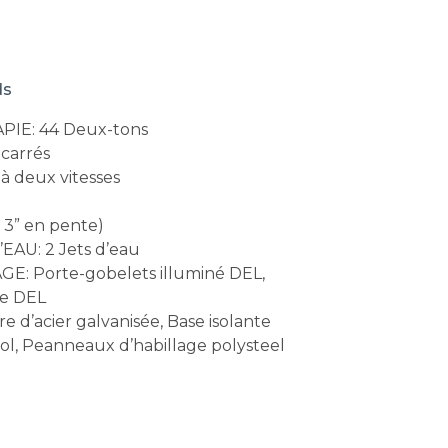
ds
IE: 44 Deux-tons
carrés
 deux vitesses
 3” en pente)
AU: 2 Jets d’eau
E: Porte-gobelets illuminé DEL,
re DEL
d’acier galvanisée, Base isolante
ol, Peanneaux d’habillage polysteel